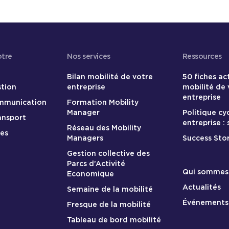
otre
Nos services
Ressources
Bilan mobilité de votre
50 fiches ac
stion
entreprise
mobilité de 
entreprise
ommunication
Formation Mobility
Manager
Politique cy
ansport
entreprise :
Réseau des Mobility
res
Managers
Success Stor
Gestion collective des
Parcs d’Activité
A propos
Qui sommes
Economique
Actualités
Semaine de la mobilité
Événements
Fresque de la mobilité
Tableau de bord mobilité