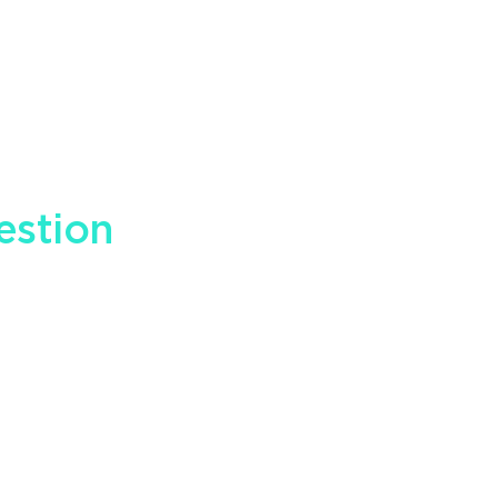
estion
en matière
Nous contacter