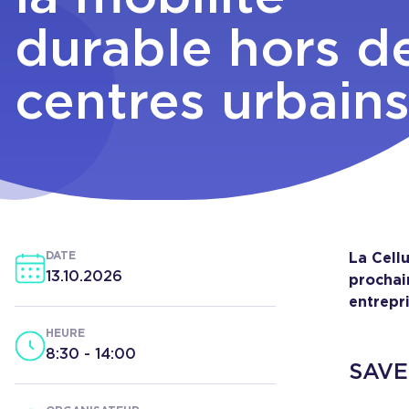
durable hors d
centres urbain
DATE
La Cell
13.10.2026
prochai
entrepr
HEURE
8:30
-
14:00
SAVE 