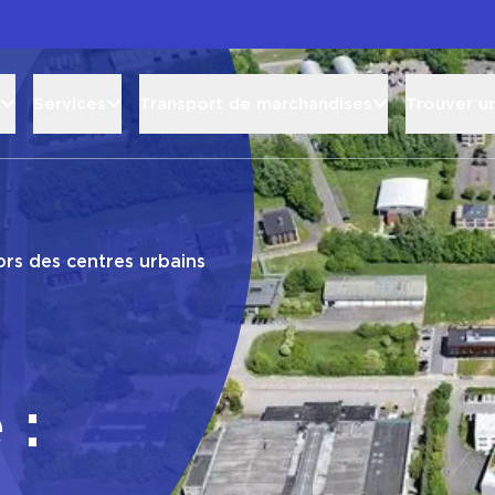
Services
Transport de marchandises
Trouver u
hors des centres urbains
 :