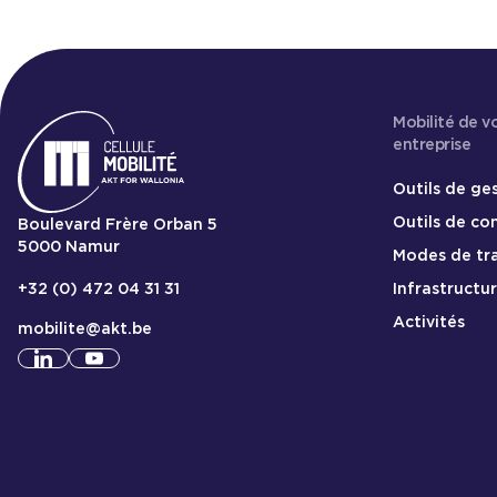
Mobilité de v
entreprise
Outils de ge
Outils de c
Boulevard Frère Orban 5
5000
Namur
Modes de tr
Infrastructu
+32 (0) 472 04 31 31
Activités
mobilite@akt.be
Consulter notre profil
Consulter notre profil
linkedin
youtube