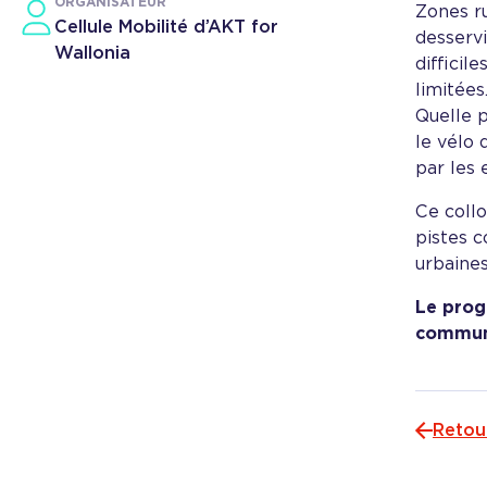
ORGANISATEUR
Zones ru
Cellule Mobilité d’AKT for
desservi
Wallonia
difficil
limitée
Quelle p
le vélo 
par les 
Ce coll
pistes 
urbaines
Le prog
commun
Retou