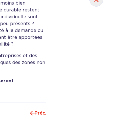
Partager sur
 moins bien
té durable restent
 individuelle sont
 peu présents ?
ité à la demande ou
vent être apportées
ilité ?
treprises et des
iques des zones non
seront
Préc.