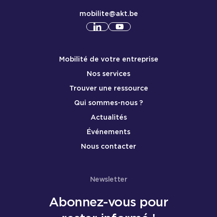
mobilite@akt.be
Consulter notre profil
Consulter notre profil
linkedin
yout
Menu de pied de page mobile
Mobilité de votre entreprise
Nos services
Trouver une ressource
Qui sommes-nous ?
Actualités
Événements
Nous contacter
Newsletter
Abonnez-vous pour