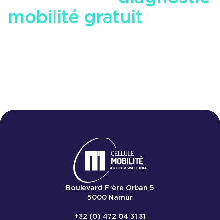
mobilité gratuit
pour
votre entreprise
Nous 
Boulevard Frère Orban 5
5000
Namur
+32 (0) 472 04 31 31