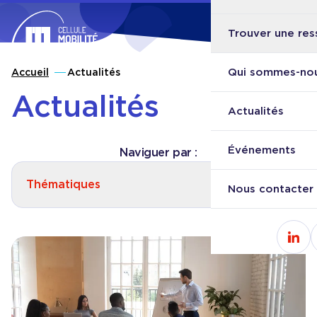
Trouver une res
Ouvri
Retour à l'accueil
Qui sommes-nou
Accueil
Actualités
Actualités
Actualités
Événements
Naviguer par :
Thématiques
Nous contacter
Consulter l'article
Offre d’emploi : Conseiller pour la 
Cons