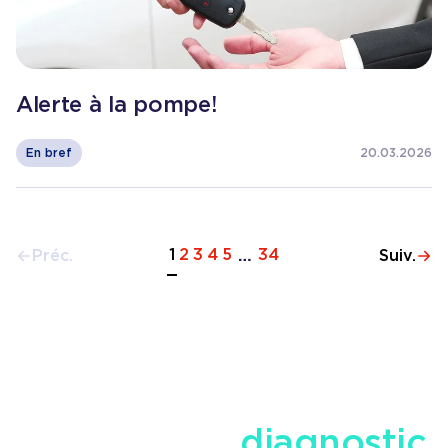
Alerte à la pompe!
En bref
20.03.2026
1
2
3
4
5
34
Préc.
…
Suiv.
BESOIN D'AIDE ?
Sollicitez un
diagnostic