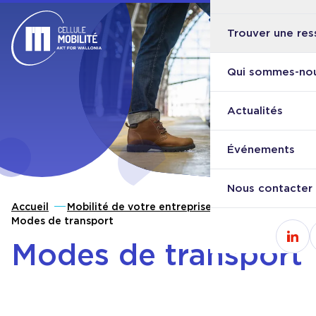
Trouver une res
Ouvri
Retour à l'accueil
Qui sommes-nou
Actualités
Événements
Nous contacter
Accueil
Mobilité de votre entreprise
Modes de transport
Modes de transport
Cons