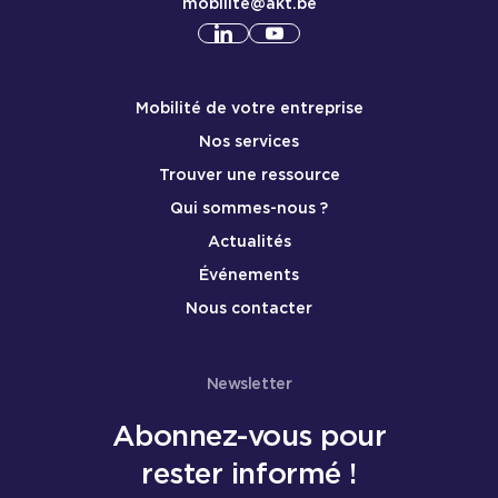
mobilite@akt.be
Consulter notre profil
Consulter notre profil
linkedin
yout
Menu de pied de page mobile
Mobilité de votre entreprise
Nos services
Trouver une ressource
Qui sommes-nous ?
Actualités
Événements
Nous contacter
Newsletter
Abonnez-vous pour
rester informé !