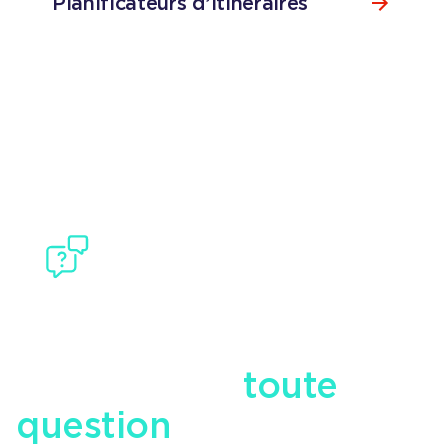
Planificateurs d’itinéraires
Consulter la page
Planificateurs d’itinéraires
BESOIN D'AIDE ?
Contactez notre
équipe pour
toute
question
en matière de