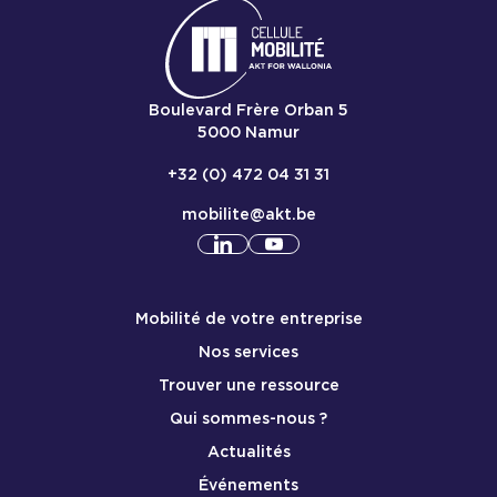
Boulevard Frère Orban 5
5000
Namur
+32 (0) 472 04 31 31
mobilite@akt.be
Consulter notre profil
Consulter notre profil
linkedin
yout
Menu de pied de page mobile
Mobilité de votre entreprise
Nos services
Trouver une ressource
Qui sommes-nous ?
Actualités
Événements