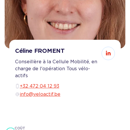
Céline
FROMENT
Consultez
Conseillère à la Cellule Mobilité, en
charge de l'opération Tous vélo-
actifs
+32 472 04 12 93
info@veloactif.be
COÛT