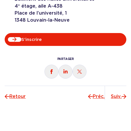
4° étage, aile A-438
Place de l’université, 1
1348 Louvain-la-Neuve
S'inscrire
PARTAGER
Partager sur
Partager sur
Partager sur
Facebook
LinkedIn
X
Retour
Préc.
Suiv.