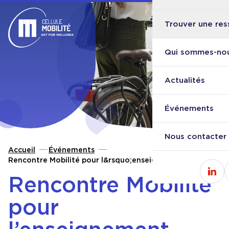
Trouver une res
Ouvri
Retour à l'accueil
Qui sommes-nou
Actualités
Événements
Nous contacter
Accueil
Événements
Rencontre Mobilité pour l&rsquo;enseignement
supérieur
Rencontre Mobilité
Cons
pour