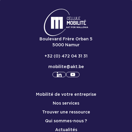
Boulevard Frère Orban 5
5000
Namur
+32 (0) 472 04 31 31
mobilite@akt.be
Consulter notre profil
Consulter notre profil
linkedin
yout
Menu de pied de page mobile
Mobilité de votre entreprise
Nos services
Trouver une ressource
Qui sommes-nous ?
Actualités