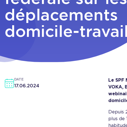
déplacements
domicile-travai
DATE
Le SPF M
17.06.2024
VOKA, B
webinai
domicile
Depuis 2
plus de 
habitud