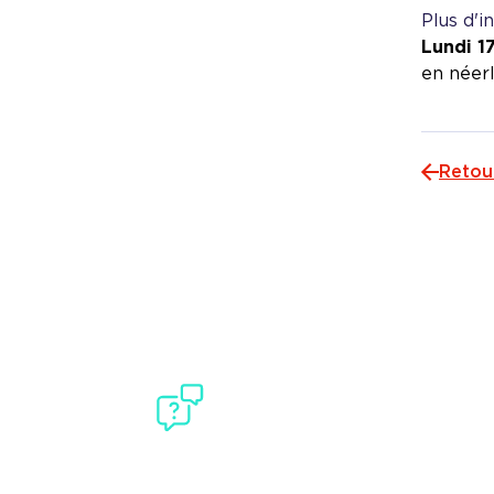
Plus d'i
Lundi 17
en néerl
Retou
BESOIN D'AIDE ?
Contactez no