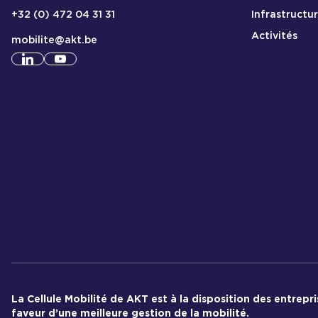
Infrastructu
+32 (0) 472 04 31 31
Activités
mobilite@akt.be
Consulter notre profil
Consulter notre profil
linkedin
youtube
La Cellule Mobilité de AKT est à la disposition des entrepr
faveur d’une meilleure gestion de la mobilité.