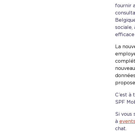
fournir 
consulta
Belgique
sociale,
efficace
La nouve
employeu
compléte
nouveau
données
propose-
C’est à 
SPF Mobi
Si vous 
à
event
chat.