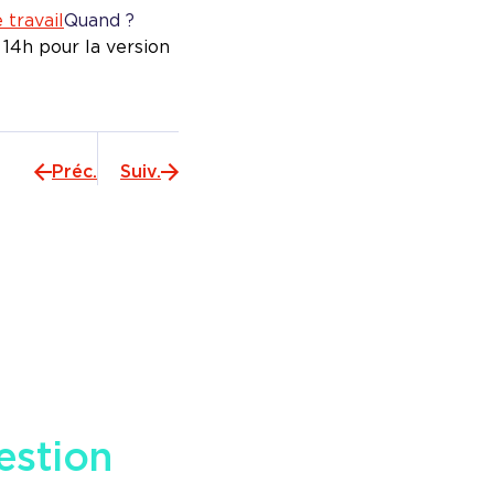
 travail
Quand ?
 14h pour la version
Préc.
Suiv.
estion
en matière