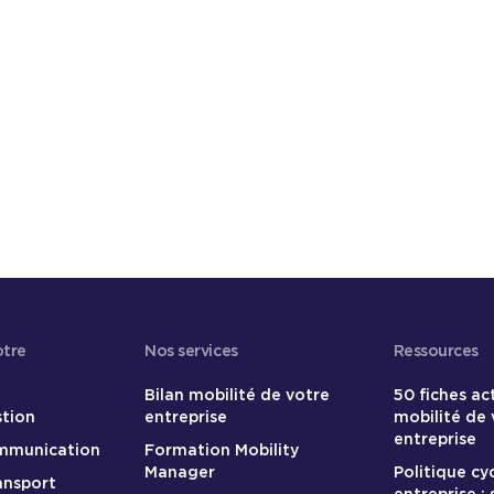
otre
Nos services
Ressources
Bilan mobilité de votre
50 fiches ac
stion
entreprise
mobilité de 
entreprise
ommunication
Formation Mobility
Manager
Politique cy
ansport