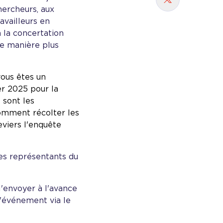
Partager sur
hercheurs, aux
availleurs en
a la concertation
 de manière plus
vous êtes un
er 2025 pour la
 sont les
omment récolter les
viers l'enquête
les représentants du
l'envoyer à l'avance
l'événement via le