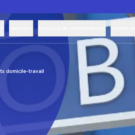
Services
Transport de marchandises
Trouver u
s domicile-travail
s