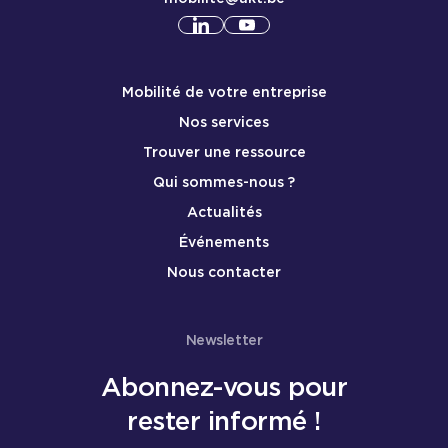
Consulter notre profil
Consulter notre profil
linkedin
yout
Menu de pied de page mobile
Mobilité de votre entreprise
Nos services
Trouver une ressource
Qui sommes-nous ?
Actualités
Événements
Nous contacter
Newsletter
Abonnez-vous pour
rester informé !