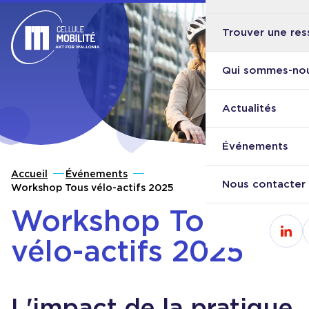
Trouver une res
Ouvri
Retour à l'accueil
Qui sommes-nou
Actualités
Événements
Accueil
Événements
Nous contacter
Workshop Tous vélo-actifs 2025
Workshop Tous
Cons
vélo-actifs 2025
L'impact de la pratique