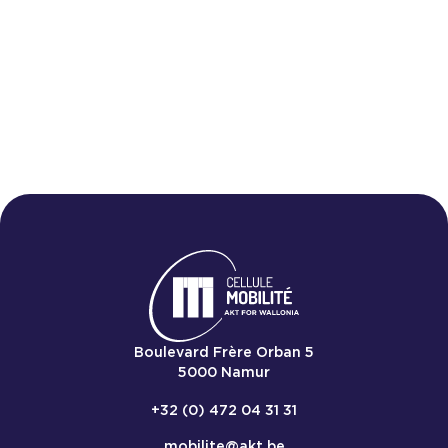
mobilité
Nous 
Boulevard Frère Orban 5
5000
Namur
+32 (0) 472 04 31 31
mobilite@akt.be