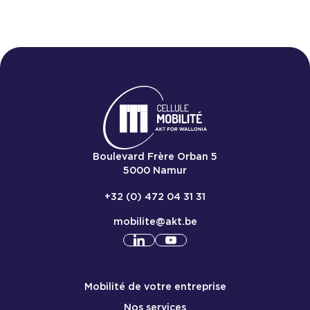
Boulevard Frère Orban 5
5000
Namur
+32 (0) 472 04 31 31
mobilite@akt.be
Consulter notre profil
Consulter notre profil
linkedin
yout
Menu de pied de page mobile
Mobilité de votre entreprise
Nos services