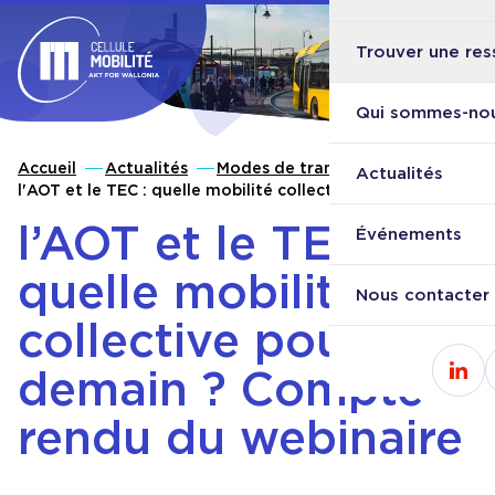
Trouver une res
Ouvri
Retour à l'accueil
Qui sommes-nou
Accueil
Actualités
Modes de transport
Actualités
l'AOT et le TEC : quelle mobilité collective pour demain ?
Compte-rendu du webinaire
l’AOT et le TEC :
Événements
quelle mobilité
Nous contacter
collective pour
demain ? Compte-
Cons
rendu du webinaire