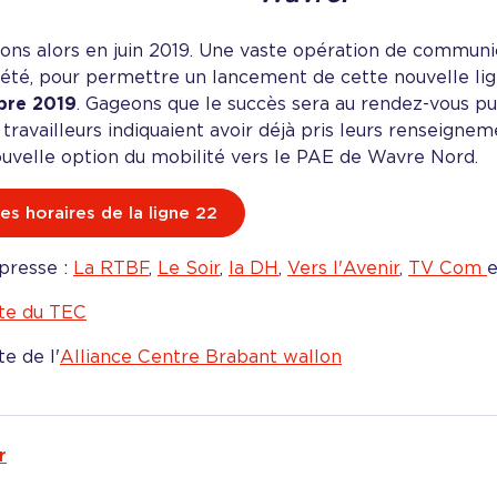
ons alors en juin 2019. Une vaste opération de communi
l'été, pour permettre un lancement de cette nouvelle li
bre 2019
. Gageons que le succès sera au rendez-vous pui
 travailleurs indiquaient avoir déjà pris leurs renseign
ouvelle option du mobilité vers le PAE de Wavre Nord.
es horaires de la ligne 22
presse :
La RTBF
,
Le Soir
,
la DH
,
Vers l'Avenir
,
TV Com
ite du TEC
te de l'
Alliance Centre Brabant wallon
r