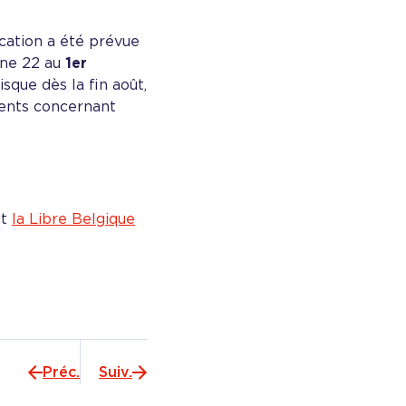
cation a été prévue
gne 22 au
1er
sque dès la fin août,
ements concernant
et
la Libre Belgique
Préc.
Suiv.