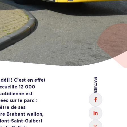
PARTAGER
défi ! C'est en effet
ccueille 12 000
quotidienne est
es sur le parc :
Partager sur
-être de ses
tre Brabant wallon,
Partager sur
Mont-Saint-Guibert