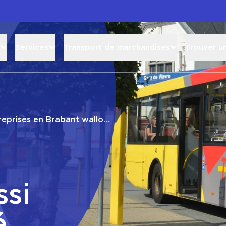
Services
Transport de marchandises
Trouver u
treprises en Brabant wallon
ssi
é