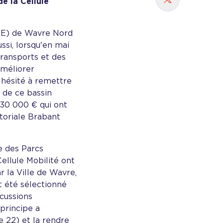
e la Cellule
Partager sur
PAE) de Wavre Nord
ssi, lorsqu'en mai
Transports et des
améliorer
s hésité à remettre
 de ce bassin
u 30 000 € qui ont
itoriale Brabant
e des Parcs
Cellule Mobilité ont
r la Ville de Wavre,
t été sélectionné
scussions
principe a
e 22) et la rendre