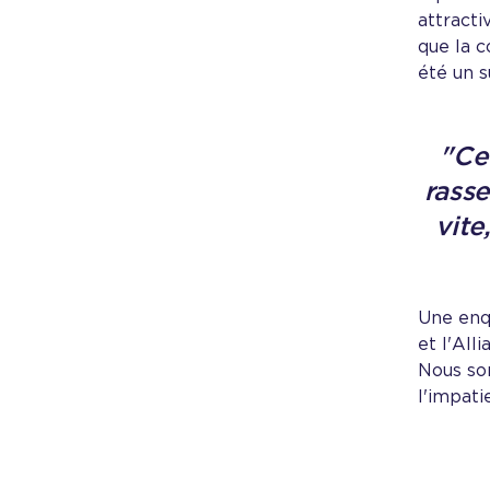
attracti
que la c
été un s
"Ce 
rasse
vite
Une enqu
et l'All
Nous so
l'impati