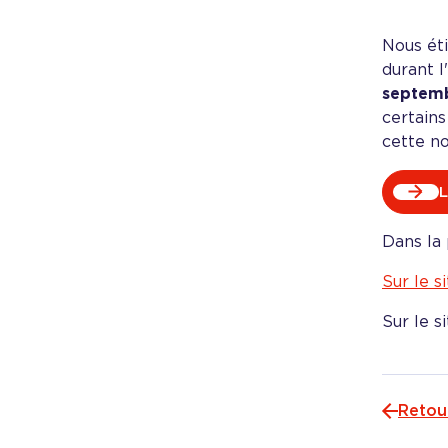
Nous éti
durant 
septem
certains
cette n
L
Dans la 
Sur le s
Sur le si
Retou