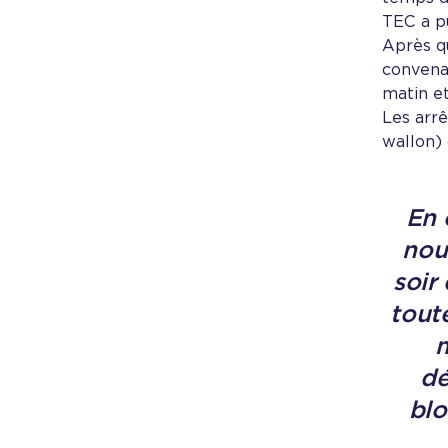
TEC a pu
Après qu
convenai
matin et
Les arrê
wallon) 
En 
nou
soir
toute
m
dé
blo