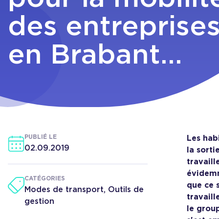
des entreprise
en Brabant
wallon !
PUBLIÉ LE
Les habi
02.09.2019
la sort
travaill
évidemm
CATÉGORIES
que ce s
Modes de transport, Outils de
travaill
gestion
le grou