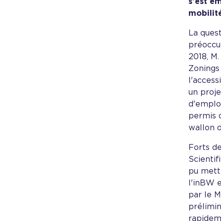
s'est e
mobilit
La quest
préoccup
2018, M.
Zonings 
l'access
un proj
d'emploi
permis d
wallon 
Forts d
Scientif
pu mettr
l'inBW e
par le M
prélimin
rapideme