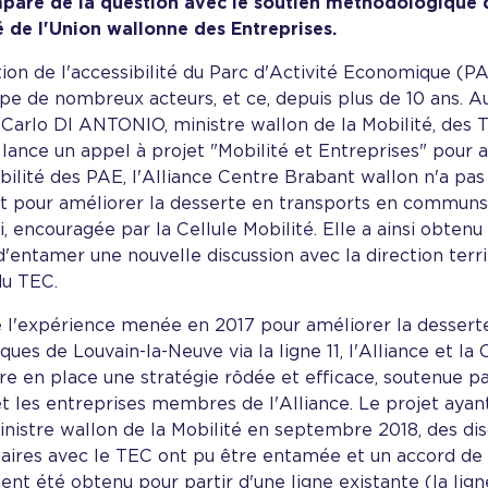
mparé de la question avec le soutien méthodologique d
é de l'Union wallonne des Entreprises.
ion de l'accessibilité du Parc d'Activité Economique (
e de nombreux acteurs, et ce, depuis plus de 10 ans. Au
 Carlo DI ANTONIO, ministre wallon de la Mobilité, des 
lance un appel à projet "Mobilité et Entreprises" pour 
ibilité des PAE, l'Alliance Centre Brabant wallon n'a pa
et pour améliorer la desserte en transports en communs
, encouragée par la Cellule Mobilité. Elle a ainsi obten
'entamer une nouvelle discussion avec la direction terr
du TEC.
e l'expérience menée en 2017 pour améliorer la dessert
iques de Louvain-la-Neuve via la ligne 11, l'Alliance et la 
e en place une stratégie rôdée et efficace, soutenue pa
t les entreprises membres de l'Alliance. Le projet ayan
inistre wallon de la Mobilité en septembre 2018, des di
aires avec le TEC ont pu être entamée et un accord de 
nt été obtenu pour partir d'une ligne existante (la lign