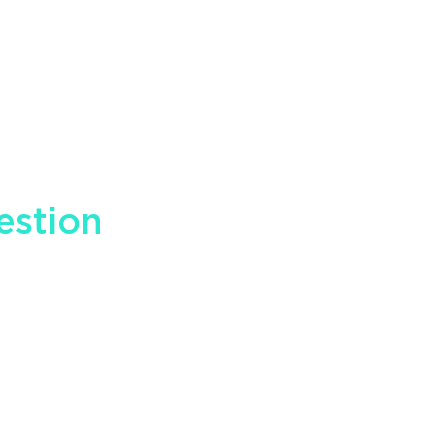
estion
en matière
Nous contacter