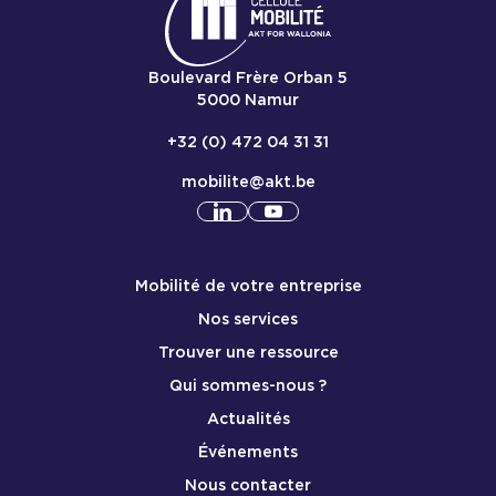
Boulevard Frère Orban 5
5000
Namur
+32 (0) 472 04 31 31
mobilite@akt.be
Consulter notre profil
Consulter notre profil
linkedin
yout
Menu de pied de page mobile
Mobilité de votre entreprise
Nos services
Trouver une ressource
Qui sommes-nous ?
Actualités
Événements
Nous contacter