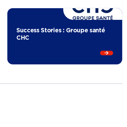
Success Stories : Groupe santé
CHC
us sur
Success Stories : Atradius
En lire p