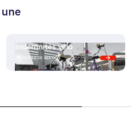
 une
Indemnités vélo
OUTILS DE GESTION
Consulter
la page