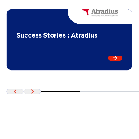
Success Stories : Atradius
En lire pl
Précédent
Suivant