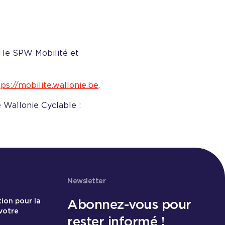
r le SPW Mobilité et
tps://mobilite.wallonie.be
.
e Wallonie Cyclable :
Newsletter
Abonnez-vous pour
tion pour la
votre
rester informé !