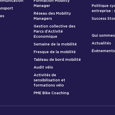
ommunication
Formation Mobility
Manager
Politique cy
ansport
entreprise :
Réseau des Mobility
res
Managers
Success Stor
Gestion collective des
Parcs d’Activité
A propos
Qui sommes
Economique
Actualités
Semaine de la mobilité
Événements
Fresque de la mobilité
Tableau de bord mobilité
Audit vélo
Activités de
sensibilisation et
formations vélo
PME Bike Coaching