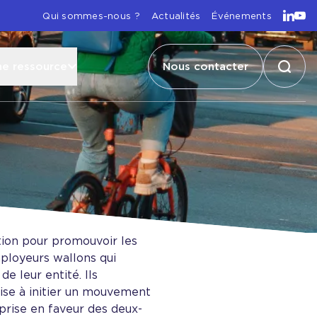
Qui sommes-nous ?
Actualités
Événements
Consu
Con
ne ressource
Nous contacter
Effec
ion pour promouvoir les
ployeurs wallons qui
e leur entité. Ils
vise à initier un mouvement
eprise en faveur des deux-