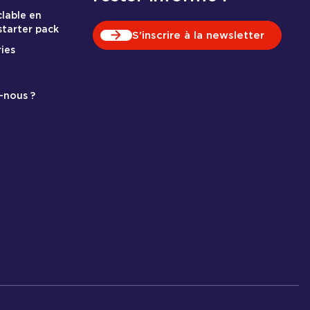
clable en
 starter pack
S'inscrire à la newsletter
ies
-nous ?