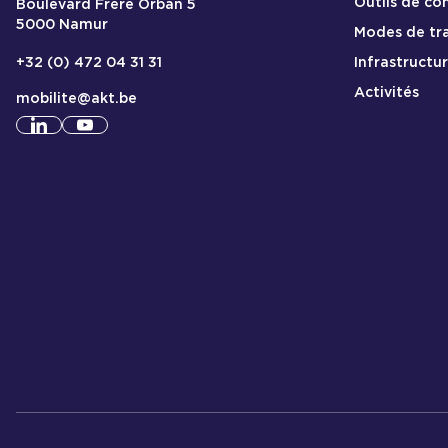
Outils de c
Boulevard Frère Orban 5
5000
Namur
Modes de tr
Infrastructu
+32 (0) 472 04 31 31
Activités
mobilite@akt.be
Consulter notre profil
Consulter notre profil
linkedin
youtube