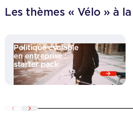
Les thèmes « Vélo » à la
Politique cyclable
en entreprise :
starter pack
Consulter 
Précédent
Suivant