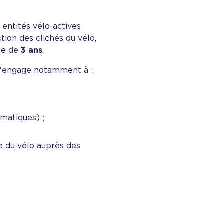
s entités vélo-actives
ion des clichés du vélo,
ode de
3 ans
.
 s'engage notamment à :
matiques) ;
e du vélo auprès des