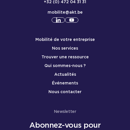
+32 (0) 472 04 31 31
mobilite@akt.be
Consulter notre profil
Consulter notre profil
linkedin
yout
Menu de pied de page mobile
Mobilité de votre entreprise
Nos services
Trouver une ressource
Qui sommes-nous ?
Actualités
Événements
Nous contacter
Newsletter
Abonnez-vous pour