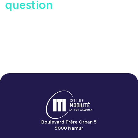
question
en matière de
mobilité
Nous 
Boulevard Frère Orban 5
5000
Namur