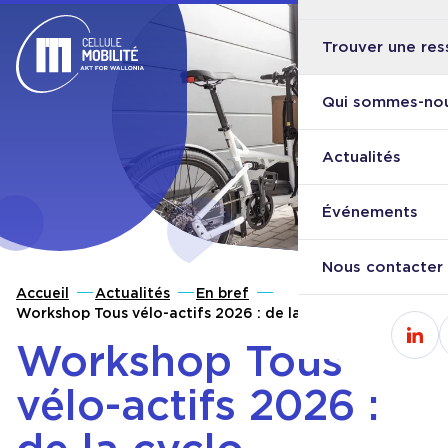
Trouver une res
Ouvri
Retour à l'accueil
Qui sommes-nou
Actualités
Événements
Nous contacter
Accueil
Actualités
En bref
Workshop Tous vélo-actifs 2026 : de la cyclo-logistique
à la stratégie
Workshop Tous
Cons
vélo-actifs 2026 :