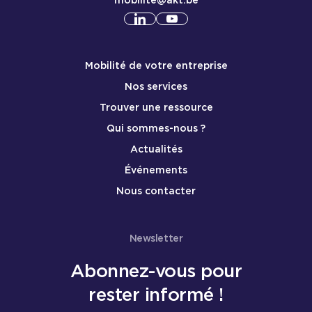
mobilite@akt.be
Consulter notre profil
Consulter notre profil
linkedin
yout
Menu de pied de page mobile
Mobilité de votre entreprise
Nos services
Trouver une ressource
Qui sommes-nous ?
Actualités
Événements
Nous contacter
Newsletter
Abonnez-vous pour
rester informé !