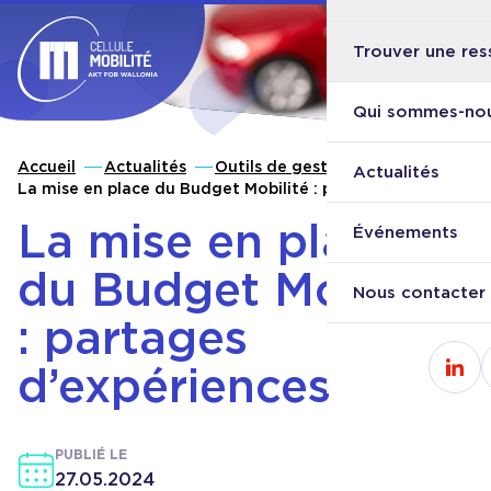
Trouver une res
Ouvri
Retour à l'accueil
Qui sommes-nou
Accueil
Actualités
Outils de gestion
Actualités
La mise en place du Budget Mobilité : partages
d'expériences
La mise en place
Événements
du Budget Mobilité
Nous contacter
: partages
d’expériences
Cons
PUBLIÉ LE
27.05.2024